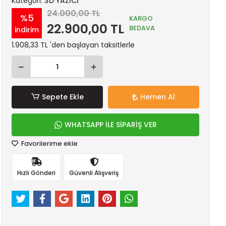
Kategori:
3D YAZICI
24.000,00 TL
%5
KARGO
22.900,00 TL
BEDAVA
indirim
1.908,33 TL 'den başlayan taksitlerle
Sepete Ekle
Hemen Al
WHATSAPP İLE SİPARİŞ VER
Favorilerime ekle
Hızlı Gönderi
Güvenli Alışveriş