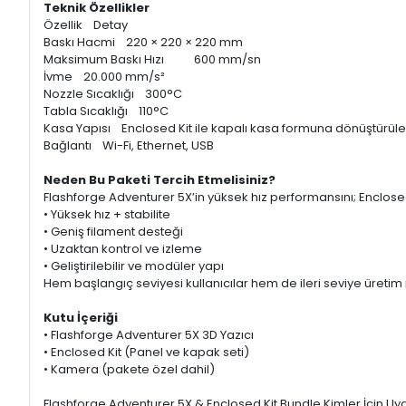
Teknik Özellikler
Özellik Detay
Baskı Hacmi 220 × 220 × 220 mm
Maksimum Baskı Hızı 600 mm/sn
İvme 20.000 mm/s²
Nozzle Sıcaklığı 300°C
Tabla Sıcaklığı 110°C
Kasa Yapısı Enclosed Kit ile kapalı kasa formuna dönüştürüleb
Bağlantı Wi-Fi, Ethernet, USB
Neden Bu Paketi Tercih Etmelisiniz?
Flashforge Adventurer 5X’in yüksek hız performansını; Enclosed
• Yüksek hız + stabilite
• Geniş filament desteği
• Uzaktan kontrol ve izleme
• Geliştirilebilir ve modüler yapı
Hem başlangıç seviyesi kullanıcılar hem de ileri seviye üretim 
Kutu İçeriği
• Flashforge Adventurer 5X 3D Yazıcı
• Enclosed Kit (Panel ve kapak seti)
• Kamera (pakete özel dahil)
Flashforge Adventurer 5X & Enclosed Kit Bundle Kimler İçin U