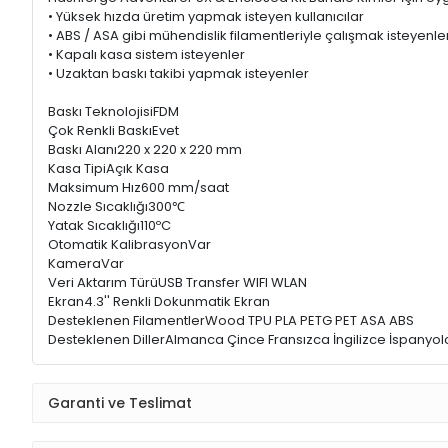
• Yüksek hızda üretim yapmak isteyen kullanıcılar
• ABS / ASA gibi mühendislik filamentleriyle çalışmak isteyenle
• Kapalı kasa sistem isteyenler
• Uzaktan baskı takibi yapmak isteyenler
Baskı TeknolojisiFDM
Çok Renkli BaskıEvet
Baskı Alanı220 x 220 x 220 mm
Kasa TipiAçık Kasa
Maksimum Hız600 mm/saat
Nozzle Sıcaklığı300℃
Yatak Sıcaklığı110ºC
Otomatik KalibrasyonVar
KameraVar
Veri Aktarım TürüUSB Transfer WIFI WLAN
Ekran4.3'' Renkli Dokunmatik Ekran
Desteklenen FilamentlerWood TPU PLA PETG PET ASA ABS
Desteklenen DillerAlmanca Çince Fransızca İngilizce İspanyol
Garanti ve Teslimat