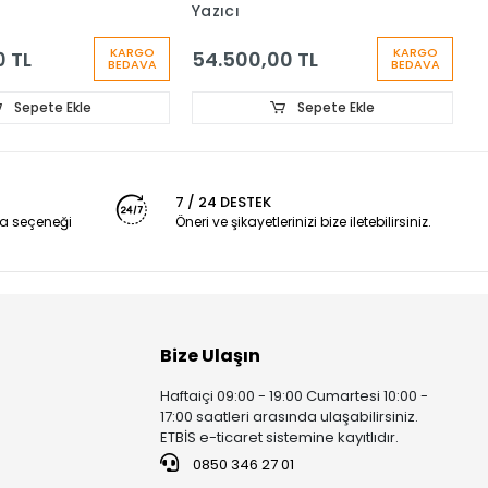
Yazıcı
3
KARGO
KARGO
0 TL
54.500,00 TL
BEDAVA
BEDAVA
Sepete Ekle
Sepete Ekle
7 / 24 DESTEK
a seçeneği
Öneri ve şikayetlerinizi bize iletebilirsiniz.
Bize Ulaşın
Haftaiçi 09:00 - 19:00 Cumartesi 10:00 -
17:00 saatleri arasında ulaşabilirsiniz.
ETBİS e-ticaret sistemine kayıtlıdır.
0850 346 27 01