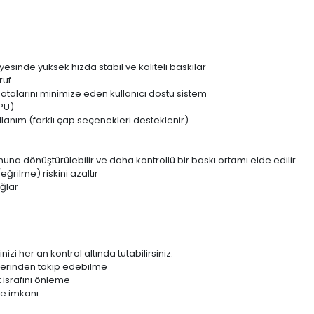
inde yüksek hızda stabil ve kaliteli baskılar
ruf
atalarını minimize eden kullanıcı dostu sistem
TPU)
 kullanım (farklı çap seçenekleri desteklenir)
a dönüştürülebilir ve daha kontrollü bir baskı ortamı elde edilir.
ğrilme) riskini azaltır
ağlar
i her an kontrol altında tutabilirsiniz.
üzerinden takip edebilme
t israfını önleme
me imkanı