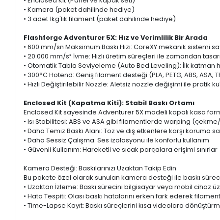
• Enclosed Kit (Panel ve kapak seti)
• Kamera (paket dahilinde hediye)
• 3 adet 1kg'lık filament (paket dahilinde hediye)
Flashforge Adventurer 5X: Hız ve Verimlilik Bir Arada
• 600 mm/sn Maksimum Baskı Hızı: CoreXY mekanik sistemi sayes
• 20.000 mm/s² İvme: Hızlı üretim süreçleri ile zamandan tasar
• Otomatik Tabla Seviyeleme (Auto Bed Leveling): İlk katman h
• 300°C Hotend: Geniş filament desteği (PLA, PETG, ABS, ASA, 
• Hızlı Değiştirilebilir Nozzle: Aletsiz nozzle değişimi ile pratik
Enclosed Kit (Kapatma Kiti): Stabil Baskı Ortamı
Enclosed Kit sayesinde Adventurer 5X modeli kapalı kasa formun
• Isı Stabilitesi: ABS ve ASA gibi filamentlerde warping (çekme/e
• Daha Temiz Baskı Alanı: Toz ve dış etkenlere karşı koruma s
• Daha Sessiz Çalışma: Ses izolasyonu ile konforlu kullanım
• Güvenli Kullanım: Hareketli ve sıcak parçalara erişimi sınırlar
Kamera Desteği: Baskılarınızı Uzaktan Takip Edin
Bu pakete özel olarak sunulan kamera desteği ile baskı süreciniz
• Uzaktan İzleme: Baskı sürecini bilgisayar veya mobil cihaz 
• Hata Tespiti: Olası baskı hatalarını erken fark ederek filamen
• Time-Lapse Kayıt: Baskı süreçlerini kısa videolara dönüştür