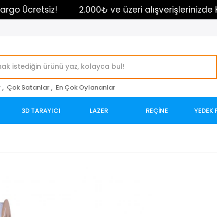
cretsiz!
2.000₺ ve üzeri alışverişlerinizde Kargo 
r
,
Çok Satanlar
,
En Çok Oylananlar
3D TARAYICI
LAZER
REÇİNE
YEDEK 