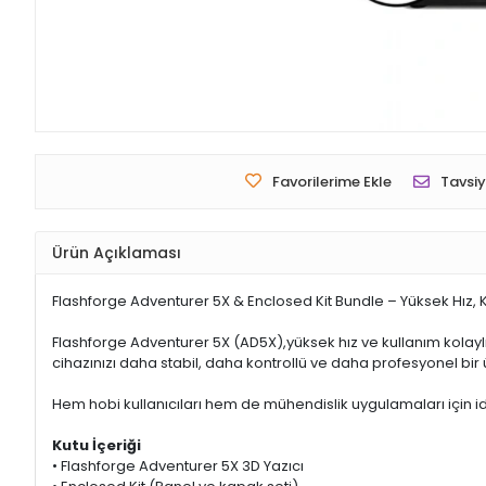
Favorilerime Ekle
Tavsiy
Ürün Açıklaması
Flashforge Adventurer 5X & Enclosed Kit Bundle – Yüksek Hız, K
Flashforge Adventurer 5X (AD5X),yüksek hız ve kullanım kolaylığ
cihazınızı daha stabil, daha kontrollü ve daha profesyonel bi
Hem hobi kullanıcıları hem de mühendislik uygulamaları için ide
Kutu İçeriği
• Flashforge Adventurer 5X 3D Yazıcı