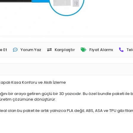
e Et
Yorum Yaz
Karşılaştır
Fiyat Alarmı
Tel
apalı Kasa Konforu ve Akıllı İzleme
ını bir araya getiren güçlü bir 3D yazıcıdır. Bu özel bundle paketi ile
r üretim çözümüne dönüştürür.
al olan bu paket ile artık yalnızca PLA değil; ABS, ASA ve TPU gibi fila