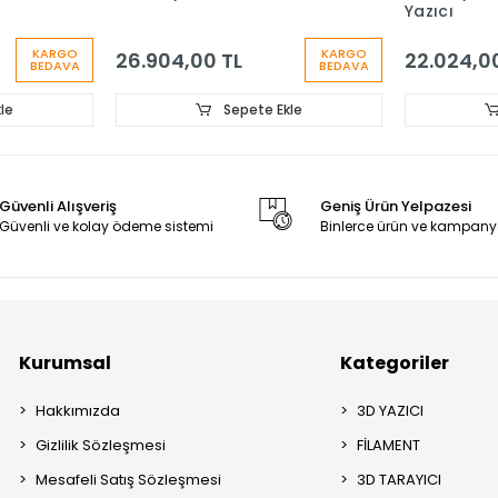
Yazıcı
KARGO
KARGO
26.904,00 TL
22.024,0
BEDAVA
BEDAVA
le
Sepete Ekle
Güvenli Alışveriş
Geniş Ürün Yelpazesi
Güvenli ve kolay ödeme sistemi
Binlerce ürün ve kampany
Kurumsal
Kategoriler
Hakkımızda
3D YAZICI
Gizlilik Sözleşmesi
FİLAMENT
Mesafeli Satış Sözleşmesi
3D TARAYICI