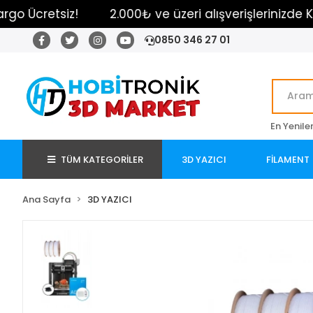
retsiz!
2.000₺ ve üzeri alışverişlerinizde Kargo Ü
0850 346 27 01
En Yenile
TÜM KATEGORİLER
3D YAZICI
FİLAMENT
Ana Sayfa
3D YAZICI