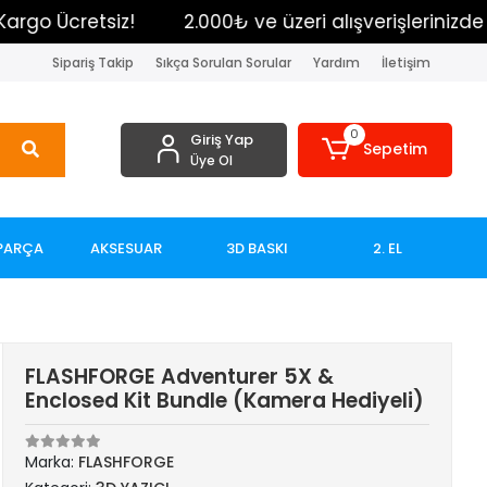
Ücretsiz!
2.000₺ ve üzeri alışverişlerinizde Kargo 
Sipariş Takip
Sıkça Sorulan Sorular
Yardım
İletişim
0
Giriş Yap
Sepetim
Üye Ol
PARÇA
AKSESUAR
3D BASKI
2. EL
FLASHFORGE Adventurer 5X &
Enclosed Kit Bundle (Kamera Hediyeli)
Marka:
FLASHFORGE