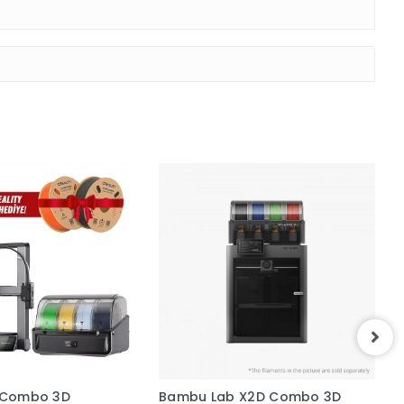
i Combo 3D
Bambu Lab X2D Combo 3D
C