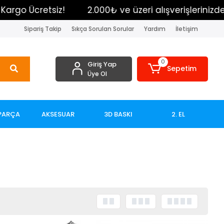
go Ücretsiz!
2.000₺ ve üzeri alışverişlerinizde Kar
Sipariş Takip
Sıkça Sorulan Sorular
Yardım
İletişim
0
Giriş Yap
Sepetim
Üye Ol
PARÇA
AKSESUAR
3D BASKI
2. EL