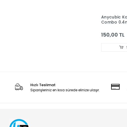
Anycubic Ko
Combo 0.
Sertleştirilm
Nozzle
150,00 TL
Hızlı Teslimat
Siparişleriniz en kısa sürede elinize ulaşır.