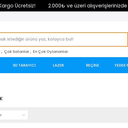
o Ücretsiz!
2.000₺ ve üzeri alışverişlerinizde Kar
r
,
Çok Satanlar
,
En Çok Oylananlar
3D TARAYICI
LAZER
REÇİNE
YEDEK 
K