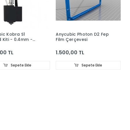
ic Kobra S1
Anycubic Photon D2 Fep
 Kiti - 0.4mm -
Film Çerçevesi
tirilmiş Çelik
,00 TL
1.500,00 TL
Sepete Ekle
Sepete Ekle