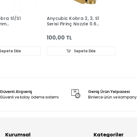
bra S1/S1
Anycubic Kobra 2, 3, S1
4mm
Serisi Pirinç Nozzle 0.6
iş Çelik
mm
100,00 TL
Sepete Ekle
Sepete Ekle
Güvenli Alışveriş
Geniş Ürün Yelpazesi
Güvenli ve kolay ödeme sistemi
Binlerce ürün ve kampany
Kurumsal
Kategoriler