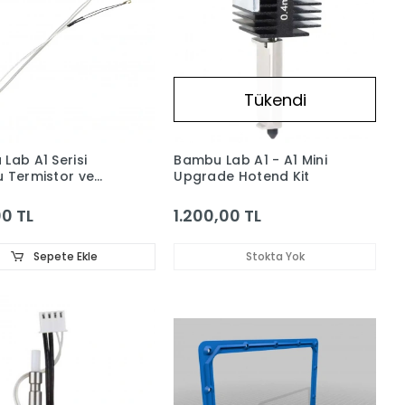
Tükendi
Lab A1 Serisi
Bambu Lab A1 - A1 Mini
 Termistor ve
Upgrade Hotend Kit
Fişek
0 TL
1.200,00 TL
Sepete Ekle
Stokta Yok