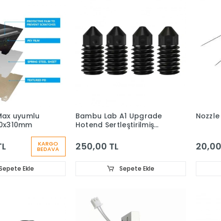
 Max uyumlu
Bambu Lab A1 Upgrade
Nozzle
10x310mm
Hotend Sertleştirilmiş
Çelik Nozzle 0.4mm
KARGO
TL
250,00 TL
20,00
BEDAVA
Sepete Ekle
Sepete Ekle