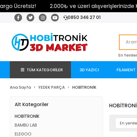
 Ücretsiz!
2.000₺ ve üzeri alışverişlerinizde Karg
0850 346 27 01
En Yenile
TÜM KATEGORİLER
3D YAZICI
FİLAMENT
Ana Sayfa
YEDEK PARÇA
HOBİTRONİK
Alt Kategoriler
HOBİTRONİ
HOBİTRONİK
BAMBU LAB
ELEGOO