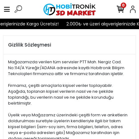
0
işlerinizde Kargo Ücretsiz!
2.000₺ ve üzeri alışverişlerinizde Ka
Gizlilik Sözleşmesi
Mağazamızda verilen tüm servisler PTT Mah. Nergiz Cad.
No:114/A Yüreğir/ADANA adresinde kayıtlı Hobitronik Bilişim
Teknolojileri firmamıza aittir ve firmamız tarafından işletilir.
Firmamız, çeşitli amaçlarla kişisel veriler toplayabilir.
Aşağıda, toplanan kişisel verilerin nasıl ve ne şekilde
toplandığı, bu verilerin nasıl ve ne şekilde korunduğu
belirtilmiştir.
Üyelik veya Mağazamız üzerindeki çeşitli form ve anketlerin
doldurulması suretiyle üyelerin kendileriyle ilgili bir takım
kişisel bilgileri (isim-soy isim, firma bilgileri, telefon, adres
veya e-posta adresleri gibi) Mağazamız tarafından işin
doğası gereği toplanmaktadır.