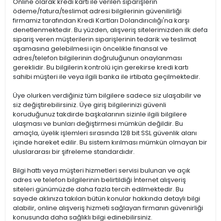
Online olarak kredi kartı ile verilen siparişlerin
ödeme/fatura/teslimat adresi bilgilerinin güvenilirliği
firmamiz tarafından Kredi Kartları Dolandırıcılığı'na karşı
denetlenmektedir. Bu yüzden, alışveriş sitelerimizden ilk defa
sipariş veren müşterilerin siparişlerinin tedarik ve teslimat
aşamasına gelebilmesi için öncelikle finansal ve
adres/telefon bilgilerinin doğruluğunun onaylanması
gereklidir. Bu bilgilerin kontrolü için gerekirse kredi kartı
sahibi müşteri ile veya ilgili banka ile irtibata geçilmektedir.
Üye olurken verdiğiniz tüm bilgilere sadece siz ulaşabilir ve
siz değiştirebilirsiniz. Üye giriş bilgilerinizi güvenli
koruduğunuz takdirde başkalarının sizinle ilgili bilgilere
ulaşması ve bunları değiştirmesi mümkün değildir. Bu
amaçla, üyelik işlemleri sırasında 128 bit SSL güvenlik alanı
içinde hareket edilir. Bu sistem kırılması mümkün olmayan bir
uluslararası bir şifreleme standardıdır.
Bilgi hattı veya müşteri hizmetleri servisi bulunan ve açık
adres ve telefon bilgilerinin belirtildiği İnternet alışveriş
siteleri günümüzde daha fazla tercih edilmektedir. Bu
sayede aklınıza takılan bütün konular hakkında detaylı bilgi
alabilir, online alışveriş hizmeti sağlayan firmanın güvenirliği
konusunda daha sağlıklı bilgi edinebilirsiniz.