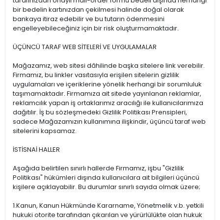
tarafınızdan onaylı mail-order formu bedeli dışında herhangi
bir bedelin kartınızdan çekilmesi halinde doğal olarak
bankaya itiraz edebilir ve bu tutarın ödenmesini
engelleyebileceğiniz için bir risk oluşturmamaktadır.
ÜÇÜNCÜ TARAF WEB SİTELERİ VE UYGULAMALAR
Mağazamız, web sitesi dâhilinde başka sitelere link verebilir.
Firmamız, bu linkler vasıtasıyla erişilen sitelerin gizlilik
uygulamaları ve içeriklerine yönelik herhangi bir sorumluluk
taşımamaktadır. Firmamıza ait sitede yayınlanan reklamlar,
reklamcılık yapan iş ortaklarımız aracılığı ile kullanıcılarımıza
dağıtılır. İş bu sözleşmedeki Gizlilik Politikası Prensipleri,
sadece Mağazamızın kullanımına ilişkindir, üçüncü taraf web
sitelerini kapsamaz.
İSTİSNAİ HALLER
Aşağıda belirtilen sınırlı hallerde Firmamız, işbu "Gizlilik
Politikası" hükümleri dışında kullanıcılara ait bilgileri üçüncü
kişilere açıklayabilir. Bu durumlar sınırlı sayıda olmak üzere;
1.Kanun, Kanun Hükmünde Kararname, Yönetmelik v.b. yetkili
hukuki otorite tarafından çıkarılan ve yürürlülükte olan hukuk