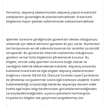
Firmamız, alışveriş sitelerimizden alışveriş yapan kredi kartı
sahiplerinin güvenliğini ilk planda tutmaktadır. Kredi kartı
bilgileriniz hiçbir şekilde sistemimizde saklanmamaktadır.
İşlemler sürecine girdiğinizde güvenli bir sitede olduğunuzu
anlamak için dikkat etmeniz gereken iki şey vardır. Bunlardan
biri tarayıcınızın en alt satırında bulunan bir anahtar ya da kilit
simgesidir. Bu güvenli bir internet sayfasında olduğunuzu
gösterir ve her türlü bilgileriniz şifrelenerek korunur. Bu
bilgiler, ancak satış işlemleri sürecine bağlı olarak ve
verdiğiniz talimat istikametinde kullanılır. Alışveriş sırasında
kullanılan kredi kartı ile ilgili bilgiler alışveriş sitelerimizden
bağımsız olarak 128 bit SSL (Secure Sockets Layer) protokolü
ile şifrelenip sorgulanmak üzere ilgili bankaya ulaştırılır. Kartın
kullanılabilirliği onaylandığı takdirde alışverişe devam edilir.
Kartla ilgili hiçbir bilgi tarafımızdan görüntülenemediğinden
ve kaydedilmediğinden, üçüncü şahısların herhangi bir
koşulda bu bilgileri ele geçirmesi engellenmiş olur.