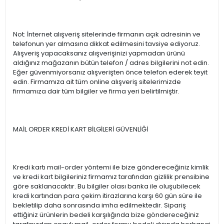
Not: İnternet alışveriş sitelerinde firmanın açık adresinin ve
telefonun yer almasına dikkat edilmesini tavsiye ediyoruz.
Alışveriş yapacaksanız alışverişinizi yapmadan ürünü
aldığınız mağazanın bütün telefon / adres bilgilerini not edin.
Eğer güvenmiyorsanız alışverişten önce telefon ederek teyit
edin. Firmamıza ait tüm online alışveriş sitelerimizde
firmamıza dair tüm bilgiler ve firma yeri belirtilmiştir.
MAİL ORDER KREDİ KART BİLGİLERİ GÜVENLİĞİ
Kredi kartı mail-order yöntemi ile bize göndereceğiniz kimlik
ve kredi kart bilgileriniz firmamız tarafından gizlilik prensibine
göre saklanacaktır. Bu bilgiler olası banka ile oluşubilecek
kredi kartından para çekim itirazlarına karşı 60 gün süre ile
bekletilip daha sonrasında imha edilmektedir. Sipariş
ettiğiniz ürünlerin bedeli karşılığında bize göndereceğiniz