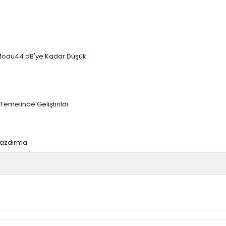
 Modu44 dB'ye Kadar Düşük
emelinde Geliştirildi
 Yazdırma