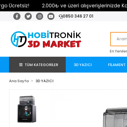
2.000₺ ve üzeri alışverişlerinizde Kargo Ücretsiz!
0850 346 27 01
En Yenile
TÜM KATEGORİLER
3D YAZICI
FİLAMENT
Ana Sayfa
3D YAZICI