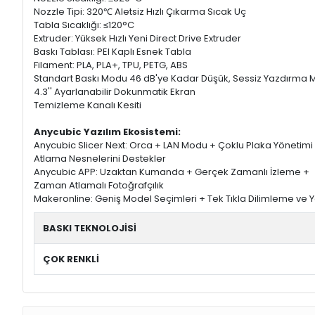
Nozzle Tipi: 320℃ Aletsiz Hızlı Çıkarma Sıcak Uç
Tabla Sıcaklığı: ≤120°C
Extruder: Yüksek Hızlı Yeni Direct Drive Extruder
Baskı Tablası: PEI Kaplı Esnek Tabla
Filament: PLA, PLA+, TPU, PETG, ABS
Standart Baskı Modu 46 dB'ye Kadar Düşük, Sessiz Yazdırma
4.3'' Ayarlanabilir Dokunmatik Ekran
Temizleme Kanalı Kesiti
Anycubic Yazılım Ekosistemi:
Anycubic Slicer Next: Orca + LAN Modu + Çoklu Plaka Yönetimi T
Atlama Nesnelerini Destekler
Anycubic APP: Uzaktan Kumanda + Gerçek Zamanlı İzleme +
Zaman Atlamalı Fotoğrafçılık
Makeronline: Geniş Model Seçimleri + Tek Tıkla Dilimleme ve
BASKI TEKNOLOJİSİ
ÇOK RENKLİ