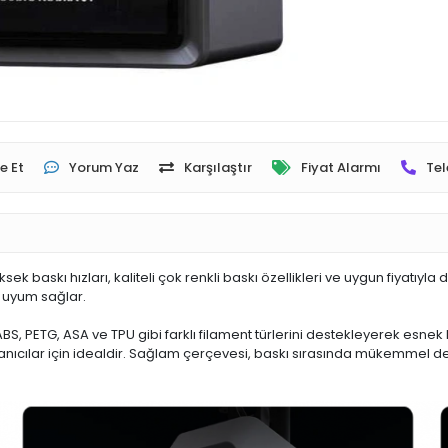
e Et
Yorum Yaz
Karşılaştır
Fiyat Alarmı
Tel
askı hızları, kaliteli çok renkli baskı özellikleri ve uygun fiyatıyla
a uyum sağlar.
BS, PETG, ASA ve TPU gibi farklı filament türlerini destekleyerek esnek
lanıcılar için idealdir. Sağlam çerçevesi, baskı sırasında mükemmel 