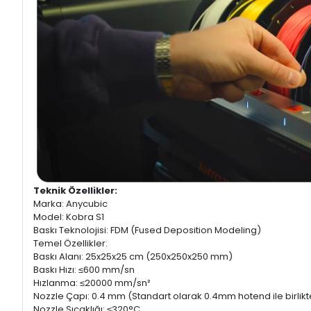
Teknik Özellikler:
Marka: Anycubic
Model: Kobra S1
Baskı Teknolojisi: FDM (Fused Deposition Modeling)
Temel Özellikler:
Baskı Alanı: 25x25x25 cm (250x250x250 mm)
Baskı Hızı: ≤600 mm/sn
Hızlanma: ≤20000 mm/sn²
Nozzle Çapı: 0.4 mm (Standart olarak 0.4mm hotend ile birli
Nozzle Sıcaklığı: ≤320°C