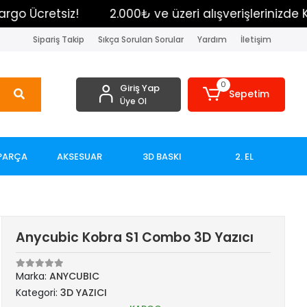
!
2.000₺ ve üzeri alışverişlerinizde Kargo Ücretsiz
Sipariş Takip
Sıkça Sorulan Sorular
Yardım
İletişim
0
Giriş Yap
Sepetim
Üye Ol
PARÇA
AKSESUAR
3D BASKI
2. EL
Anycubic Kobra S1 Combo 3D Yazıcı
Marka:
ANYCUBIC
Kategori:
3D YAZICI