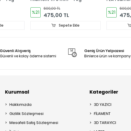
600,00 TL
600,00
%21
%21
475,00 TL
475,
le
Sepete Ekle
Güvenli Alışveriş
Geniş Ürün Yelpazesi
Güvenli ve kolay ödeme sistemi
Binlerce ürün ve kampany
Kurumsal
Kategoriler
Hakkımızda
3D YAZICI
Gizlilik Sözleşmesi
FİLAMENT
Mesafeli Satış Sözleşmesi
3D TARAYICI