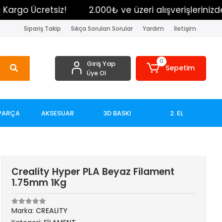
o Ücretsiz!
2.000₺ ve üzeri alışverişlerinizde Kar
Sipariş Takip
Sıkça Sorulan Sorular
Yardım
İletişim
0
Giriş Yap
Sepetim
Üye Ol
PARÇA
AKSESUAR
3D BASKI
2. EL
Creality Hyper PLA Beyaz Filament
1.75mm 1Kg
Marka:
CREALITY