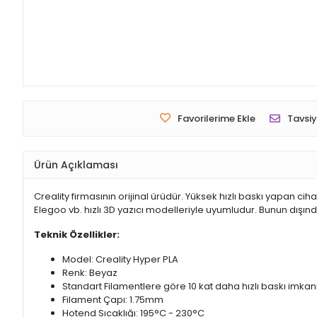
Favorilerime Ekle
Tavsiy
Ürün Açıklaması
Creality firmasının orijinal ürüdür. Yüksek hızlı baskı yapan ciha
Elegoo vb. hızlı 3D yazıcı modelleriyle uyumludur. Bunun dışı
Teknik Özellikler:
Model: Creality Hyper PLA
Renk: Beyaz
Standart Filamentlere göre 10 kat daha hızlı baskı imkan
Filament Çapı: 1.75mm
Hotend Sıcaklığı: 195°C - 230°C