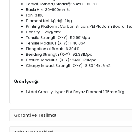
Tabla(Hotbed) Sıcaklığı: 24°C - 60°C
Baskı Hızı: 30-600mm/s
Fan: %100
Filament Net Ağırlığı: 1 kg
Printing Platform : Carbon Silicon, PEI Platform Board, T
Density : 1.25g/cm³
Tensile Strength (X-Y) : 52.991Mpa
Tensile Modulus (X-Y) : 1146.064
Elongation at Break : 6.304%
Bending Strength (X-Y) : 92.381Mpa
Flexural Modulus: (X-Y) : 2490.178Mpa
Charpy Impact Strength (X-Y) : 8.8344kJ/m2
Ürün İçeriği:
1 Adet Creality Hyper PLA Beyaz Filament 1.75mm 1Kg
Garanti ve Teslimat