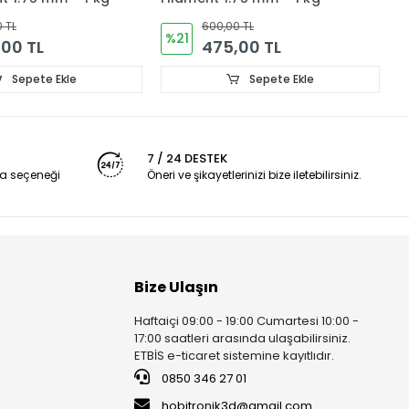
 TL
600,00 TL
%21
00 TL
475,00 TL
Sepete Ekle
Sepete Ekle
7 / 24 DESTEK
a seçeneği
Öneri ve şikayetlerinizi bize iletebilirsiniz.
Bize Ulaşın
Haftaiçi 09:00 - 19:00 Cumartesi 10:00 -
17:00 saatleri arasında ulaşabilirsiniz.
ETBİS e-ticaret sistemine kayıtlıdır.
0850 346 27 01
hobitronik3d@gmail.com