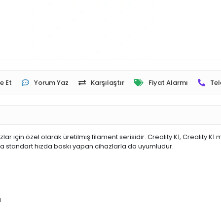
e Et
Yorum Yaz
Karşılaştır
Fiyat Alarmı
Tel
zlar için özel olarak üretilmiş filament serisidir. Creality K1, Creality 
nda standart hızda baskı yapan cihazlarla da uyumludur.
ı