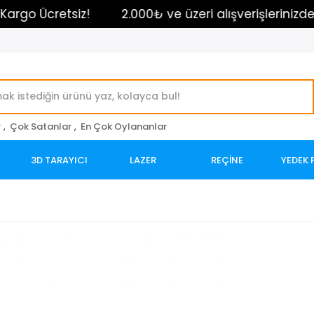
o Ücretsiz!
2.000₺ ve üzeri alışverişlerinizde Karg
r
,
Çok Satanlar
,
En Çok Oylananlar
3D TARAYICI
LAZER
REÇİNE
YEDEK 