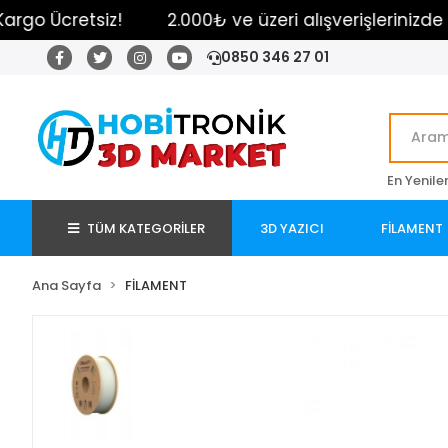
 Ücretsiz!
2.000₺ ve üzeri alışverişlerinizde Karg
0850 346 27 01
En Yenile
TÜM KATEGORİLER
3D YAZICI
FİLAMENT
Ana Sayfa
FİLAMENT