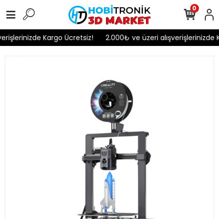
0
rişlerinizde Kargo Ücretsiz!
2.000₺ ve üzeri alışverişlerinizde K