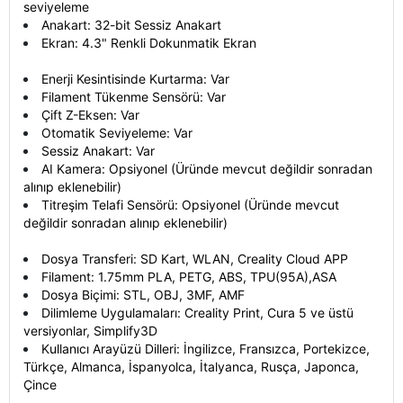
seviyeleme
Anakart: 32-bit Sessiz Anakart
Ekran: 4.3" Renkli Dokunmatik Ekran
Enerji Kesintisinde Kurtarma: Var
Filament Tükenme Sensörü: Var
Çift Z-Eksen: Var
Otomatik Seviyeleme: Var
Sessiz Anakart: Var
AI Kamera: Opsiyonel (Üründe mevcut değildir sonradan
alınıp eklenebilir)
Titreşim Telafi Sensörü: Opsiyonel (Üründe mevcut
değildir sonradan alınıp eklenebilir)
Dosya Transferi: SD Kart, WLAN, Creality Cloud APP
Filament: 1.75mm PLA, PETG, ABS, TPU(95A),ASA
Dosya Biçimi: STL, OBJ, 3MF, AMF
Dilimleme Uygulamaları: Creality Print, Cura 5 ve üstü
versiyonlar, Simplify3D
Kullanıcı Arayüzü Dilleri: İngilizce, Fransızca, Portekizce,
Türkçe, Almanca, İspanyolca, İtalyanca, Rusça, Japonca,
Çince