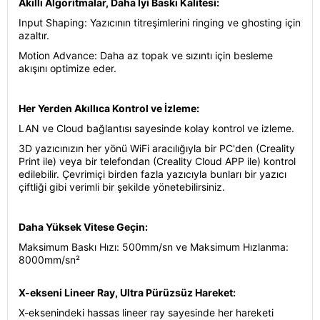
Akıllı Algoritmalar, Daha İyi Baskı Kalitesi:
Input Shaping: Yazıcının titreşimlerini ringing ve ghosting için
azaltır.
Motion Advance: Daha az topak ve sızıntı için besleme
akışını optimize eder.
Her Yerden Akıllıca Kontrol ve İzleme:
LAN ve Cloud bağlantısı sayesinde kolay kontrol ve izleme.
3D yazıcınızın her yönü WiFi aracılığıyla bir PC'den (Creality
Print ile) veya bir telefondan (Creality Cloud APP ile) kontrol
edilebilir. Çevrimiçi birden fazla yazıcıyla bunları bir yazıcı
çiftliği gibi verimli bir şekilde yönetebilirsiniz.
Daha Yüksek Vitese Geçin:
Maksimum Baskı Hızı: 500mm/sn ve Maksimum Hızlanma:
8000mm/sn²
X-ekseni Lineer Ray, Ultra Pürüzsüz Hareket:
X-eksenindeki hassas lineer ray sayesinde her hareketi