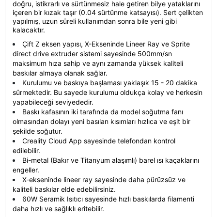
doğru, istikrarlı ve sürtünmesiz hale getiren bilye yataklarını
içeren bir kızak taşır (0.04 sürtünme katsayısı). Sert çelikten
yapılmış, uzun süreli kullanımdan sonra bile yeni gibi
kalacaktır.
Çift Z eksen yapısı, X-Ekseninde Lineer Ray ve Sprite
direct drive extruder sistemi sayesinde 500mm/sn
maksimum hıza sahip ve aynı zamanda yüksek kaliteli
baskılar almaya olanak sağlar.
Kurulumu ve baskıya başlaması yaklaşık 15 - 20 dakika
sürmektedir. Bu sayede kurulumu oldukça kolay ve herkesin
yapabileceği seviyededir.
Baskı kafasının iki tarafında da model soğutma fanı
olmasından dolayı
yeni basılan kısımları hızlıca ve eşit bir
şekilde soğutur.
Creality Cloud App sayesinde telefondan kontrol
edilebilir.
Bi-metal (Bakır ve Titanyum alaşımlı) barel ısı kaçaklarını
engeller.
X-ekseninde lineer ray sayesinde daha pürüzsüz ve
kaliteli baskılar elde edebilirsiniz.
60W Seramik Isıtıcı sayesinde hızlı baskılarda filamenti
daha hızlı ve sağlıklı eritebilir.