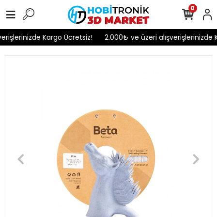
0
rişlerinizde Kargo Ücretsiz!
2.000₺ ve üzeri alışverişlerinizde K