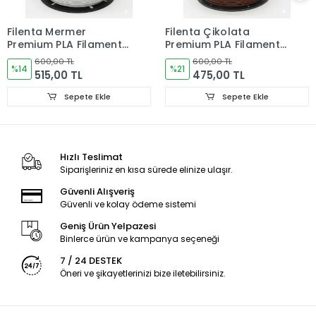
Filenta Mermer
Filenta Çikolata
Premium PLA Filament
Premium PLA Filament
1.75 mm – 1 kg
1.75 mm – 1 kg
600,00 TL
600,00 TL
%14
%21
515,00 TL
475,00 TL
Sepete Ekle
Sepete Ekle
Hızlı Teslimat
Siparişleriniz en kısa sürede elinize ulaşır.
Güvenli Alışveriş
Güvenli ve kolay ödeme sistemi
Geniş Ürün Yelpazesi
Binlerce ürün ve kampanya seçeneği
7 / 24 DESTEK
Öneri ve şikayetlerinizi bize iletebilirsiniz.