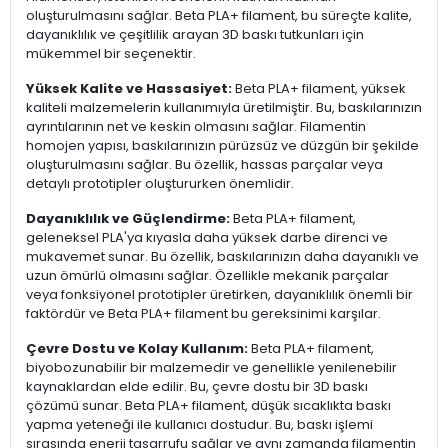
oluşturulmasını sağlar. Beta PLA+ filament, bu süreçte kalite,
dayanıklılık ve çeşitlilik arayan 3D baskı tutkunları için
mükemmel bir seçenektir.
Yüksek Kalite ve Hassasiyet:
Beta PLA+ filament, yüksek
kaliteli malzemelerin kullanımıyla üretilmiştir. Bu, baskılarınızın
ayrıntılarının net ve keskin olmasını sağlar. Filamentin
homojen yapısı, baskılarınızın pürüzsüz ve düzgün bir şekilde
oluşturulmasını sağlar. Bu özellik, hassas parçalar veya
detaylı prototipler oluştururken önemlidir.
Dayanıklılık ve Güçlendirme:
Beta PLA+ filament,
geleneksel PLA'ya kıyasla daha yüksek darbe direnci ve
mukavemet sunar. Bu özellik, baskılarınızın daha dayanıklı ve
uzun ömürlü olmasını sağlar. Özellikle mekanik parçalar
veya fonksiyonel prototipler üretirken, dayanıklılık önemli bir
faktördür ve Beta PLA+ filament bu gereksinimi karşılar.
Çevre Dostu ve Kolay Kullanım:
Beta PLA+ filament,
biyobozunabilir bir malzemedir ve genellikle yenilenebilir
kaynaklardan elde edilir. Bu, çevre dostu bir 3D baskı
çözümü sunar. Beta PLA+ filament, düşük sıcaklıkta baskı
yapma yeteneği ile kullanıcı dostudur. Bu, baskı işlemi
sırasında enerji tasarrufu sağlar ve aynı zamanda filamentin