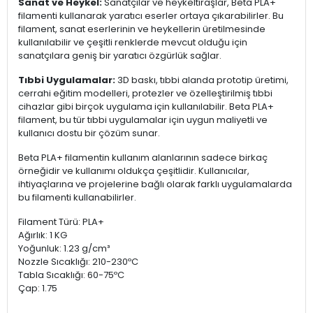
Sanat ve Heykel:
Sanatçılar ve heykeltıraşlar, Beta PLA+
filamenti kullanarak yaratıcı eserler ortaya çıkarabilirler. Bu
filament, sanat eserlerinin ve heykellerin üretilmesinde
kullanılabilir ve çeşitli renklerde mevcut olduğu için
sanatçılara geniş bir yaratıcı özgürlük sağlar.
Tıbbi Uygulamalar:
3D baskı, tıbbi alanda prototip üretimi,
cerrahi eğitim modelleri, protezler ve özelleştirilmiş tıbbi
cihazlar gibi birçok uygulama için kullanılabilir. Beta PLA+
filament, bu tür tıbbi uygulamalar için uygun maliyetli ve
kullanıcı dostu bir çözüm sunar.
Beta PLA+ filamentin kullanım alanlarının sadece birkaç
örneğidir ve kullanımı oldukça çeşitlidir. Kullanıcılar,
ihtiyaçlarına ve projelerine bağlı olarak farklı uygulamalarda
bu filamenti kullanabilirler.
Filament Türü: PLA+
Ağırlık: 1 KG
Yoğunluk: 1.23 g/cm³
Nozzle Sıcaklığı: 210-230ºC
Tabla Sıcaklığı: 60-75ºC
Çap: 1.75