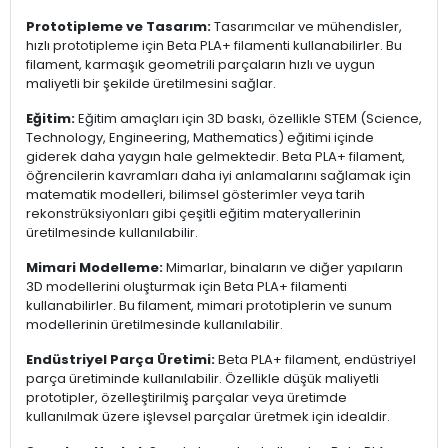
Prototipleme ve Tasarım:
Tasarımcılar ve mühendisler,
hızlı prototipleme için Beta PLA+ filamenti kullanabilirler. Bu
filament, karmaşık geometrili parçaların hızlı ve uygun
maliyetli bir şekilde üretilmesini sağlar.
Eğitim:
Eğitim amaçları için 3D baskı, özellikle STEM (Science,
Technology, Engineering, Mathematics) eğitimi içinde
giderek daha yaygın hale gelmektedir. Beta PLA+ filament,
öğrencilerin kavramları daha iyi anlamalarını sağlamak için
matematik modelleri, bilimsel gösterimler veya tarih
rekonstrüksiyonları gibi çeşitli eğitim materyallerinin
üretilmesinde kullanılabilir.
Mimari Modelleme:
Mimarlar, binaların ve diğer yapıların
3D modellerini oluşturmak için Beta PLA+ filamenti
kullanabilirler. Bu filament, mimari prototiplerin ve sunum
modellerinin üretilmesinde kullanılabilir.
Endüstriyel Parça Üretimi:
Beta PLA+ filament, endüstriyel
parça üretiminde kullanılabilir. Özellikle düşük maliyetli
prototipler, özelleştirilmiş parçalar veya üretimde
kullanılmak üzere işlevsel parçalar üretmek için idealdir.