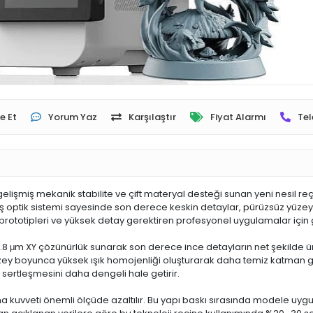
e Et
Yorum Yaz
Karşılaştır
Fiyat Alarmı
Tel
elişmiş mekanik stabilite ve çift materyal desteği sunan yeni nesil r
miş optik sistemi sayesinde son derece keskin detaylar, pürüzsüz yüze
k prototipleri ve yüksek detay gerektiren profesyonel uygulamalar için gel
.8 μm XY çözünürlük sunarak son derece ince detayların net şekilde üreti
ey boyunca yüksek ışık homojenliği oluşturarak daha temiz katman ge
 sertleşmesini daha dengeli hale getirir.
uvveti önemli ölçüde azaltılır. Bu yapı baskı sırasında modele uygulan