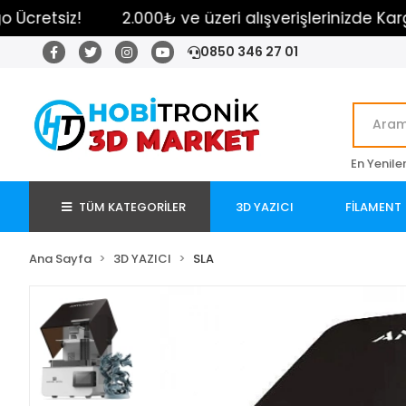
siz!
2.000₺ ve üzeri alışverişlerinizde Kargo Ücre
0850 346 27 01
En Yenile
TÜM KATEGORİLER
3D YAZICI
FİLAMENT
Ana Sayfa
3D YAZICI
SLA