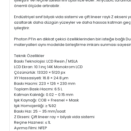
iyileştirir ve reçine tüketimini optimize eder. Anycubic taraf
önemli ölçüde artırabilir.
Endüstriyel sınıf bilyalı vida sistemi ve çift lineer raylı Z ek
azaltarak daha düzgün yüzeyler ve daha hassas katman geçişler
iyileştirir.
Photon P1’in en dikkat çekici özelliklerinden biri isteğe bağlı Dua
materyalleri aynı modelde birleştirme imkanı sunması sayesind
Teknik Özellikler
Baskı Teknolojisi: LCD Resin / MSLA
LCD Ekran: 10.1 inç 14K Monokrom LCD
Çözünürlük: 13320 × 5120 px
XY Hassasiyeti: 16.8 × 24.8 μm
Baskı Hacmi: 223 × 126 × 230 mm
Toplam Baskı Hacmi: 6.5 L
Katman Kalınlığı: 0.02 – 0.15 mm
Işık Kaynağı: COB + Fresnel + Mask
Işık Homojenliği: ≥ %92
Baskı Hızı: 25 – 35 mm/saat
Z Ekseni: Çift lineer ray + bilyalı vida sistemi
Reçine Haznesi: ≤ 1L
Ayırma Filmi: NFEP