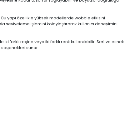
seviyesine kadar tasarruf sağlayabilir ve boyutsal doğruluğu
ur. Bu yapı özellikle yüksek modellerde wobble etkisini
a seviyeleme işlemini kolaylaştırarak kullanıcı deneyimini
ki farklı reçine veya iki farklı renk kullanılabilir. Sert ve esnek
m seçenekleri sunar.