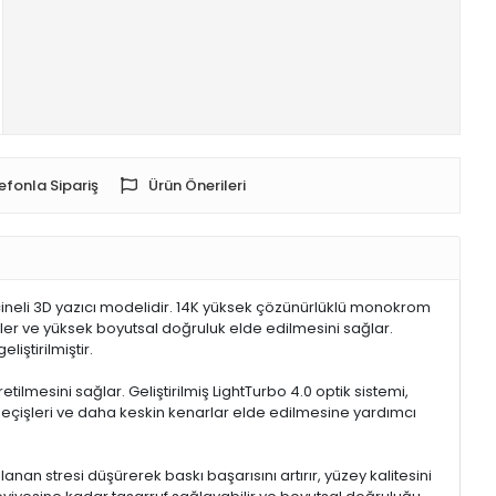
efonla Sipariş
Ürün Önerileri
eçineli 3D yazıcı modelidir. 14K yüksek çözünürlüklü monokrom
yler ve yüksek boyutsal doğruluk elde edilmesini sağlar.
iştirilmiştir.
lmesini sağlar. Geliştirilmiş LightTurbo 4.0 optik sistemi,
çişleri ve daha keskin kenarlar elde edilmesine yardımcı
an stresi düşürerek baskı başarısını artırır, yüzey kalitesini