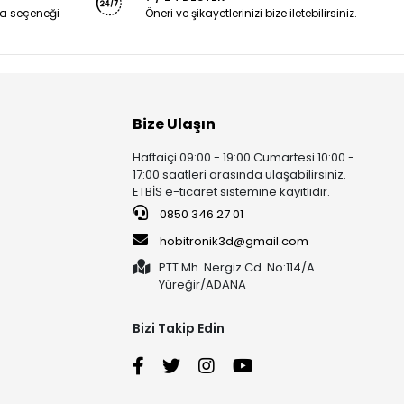
a seçeneği
Öneri ve şikayetlerinizi bize iletebilirsiniz.
Bize Ulaşın
Haftaiçi 09:00 - 19:00 Cumartesi 10:00 -
17:00 saatleri arasında ulaşabilirsiniz.
ETBİS e-ticaret sistemine kayıtlıdır.
0850 346 27 01
hobitronik3d@gmail.com
PTT Mh. Nergiz Cd. No:114/A
Yüreğir/ADANA
Bizi Takip Edin