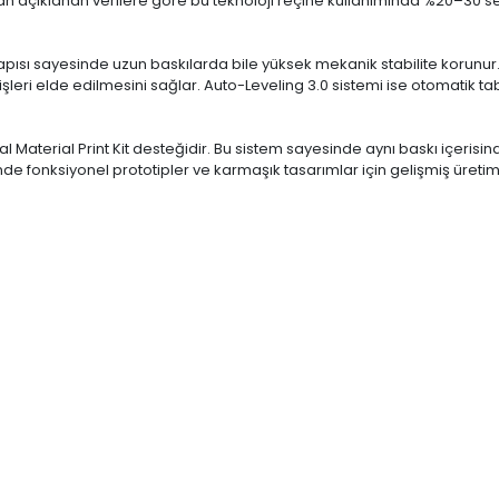
ından açıklanan verilere göre bu teknoloji reçine kullanımında %20–30 
seni yapısı sayesinde uzun baskılarda bile yüksek mekanik stabilite korun
i elde edilmesini sağlar. Auto-Leveling 3.0 sistemi ise otomatik tabl
l Material Print Kit desteğidir. Bu sistem sayesinde aynı baskı içerisinde i
e fonksiyonel prototipler ve karmaşık tasarımlar için gelişmiş üreti