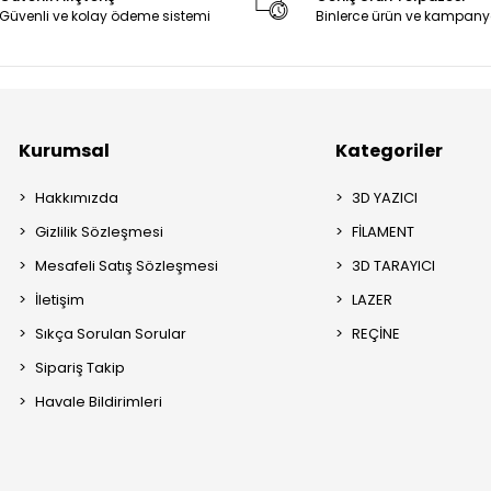
Güvenli ve kolay ödeme sistemi
Binlerce ürün ve kampany
Kurumsal
Kategoriler
Hakkımızda
3D YAZICI
Gizlilik Sözleşmesi
FİLAMENT
Mesafeli Satış Sözleşmesi
3D TARAYICI
İletişim
LAZER
Sıkça Sorulan Sorular
REÇİNE
Sipariş Takip
Havale Bildirimleri