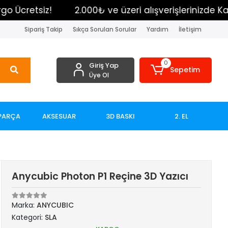
tsiz!
2.000₺ ve üzeri alışverişlerinizde Kargo Ücr
Sipariş Takip
Sıkça Sorulan Sorular
Yardım
İletişim
0
Giriş Yap
Sepetim
Üye Ol
PARÇA
AKSESUAR
3D BASKI
2. EL
Anycubic Photon P1 Reçine 3D Yazıcı
Marka:
ANYCUBIC
Kategori:
SLA