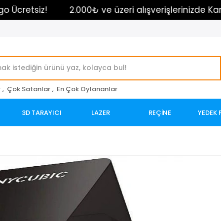
tsiz!
2.000₺ ve üzeri alışverişlerinizde Kargo Ücre
r
,
Çok Satanlar
,
En Çok Oylananlar
3D TARAYICI
LAZER
REÇİNE
YEDEK 