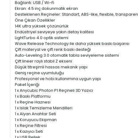
Bağlantı: USB / Wi-Fi
Ekran: 4.5 inç dokunmatik ekran
Desteklenen Reçineler: Standart, ABS-like, flexible, transparent
Öne Çıkan Özellikler
14K ultra yüksek çözünürlük
Endüstriyel seviyeye yakın detay kalitesi
LightTurbo 4.0 optik sistemi
Wave Release Technology ile daha yüksek baskı başarısı
Çift materyal ve çift renk baskı desteği
Auto-Leveling 3.0 otomatik tabla seviyeleme sistemi
Çift lineer raylı stabil Z ekseni
Düşük titreşimli hassas mekanik yapı
Geniş reçine uyumluluğu
Profesyonel ve hobi kullanımına uygun yapı
Paket İçeriği
1 x Anycubic Photon P1 Reçineli 3D Yazıcı
1 x Baskı Platformu
1 x Reçine Haznesi
1 x Islak Temizleme Mendilleri
1 x Alyan Anahtar Seti
1 x Koruyucu Ekipman
1 x Reçine Filtresi
1 x Kazıyıcı Seti
1 x USB Bellek