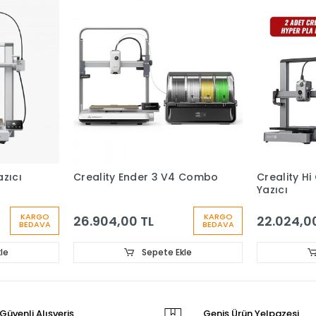
zıcı
Creality Ender 3 V4 Combo
Creality H
Yazıcı
KARGO
KARGO
26.904,00 TL
22.024,0
BEDAVA
BEDAVA
le
Sepete Ekle
Güvenli Alışveriş
Geniş Ürün Yelpazesi