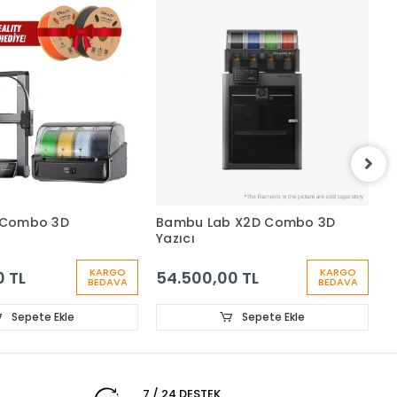
i Combo 3D
Bambu Lab X2D Combo 3D
C
Yazıcı
3
KARGO
KARGO
0 TL
54.500,00 TL
BEDAVA
BEDAVA
Sepete Ekle
Sepete Ekle
7 / 24 DESTEK