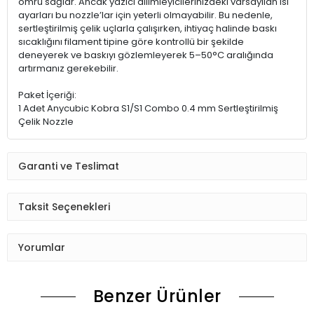
ömrü sağlar. Ancak yazıcı dilimleyicilerinizdeki varsayılan ısı
ayarları bu nozzle’lar için yeterli olmayabilir. Bu nedenle,
sertleştirilmiş çelik uçlarla çalışırken, ihtiyaç halinde baskı
sıcaklığını filament tipine göre kontrollü bir şekilde
deneyerek ve baskıyı gözlemleyerek 5–50°C aralığında
artırmanız gerekebilir.
Paket İçeriği:
1 Adet Anycubic Kobra S1/S1 Combo 0.4 mm Sertleştirilmiş
Çelik Nozzle
Garanti ve Teslimat
Taksit Seçenekleri
Yorumlar
Benzer Ürünler