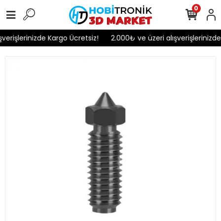
0
verişlerinizde Kargo Ücretsiz!
2.000₺ ve üzeri alışverişlerinizde