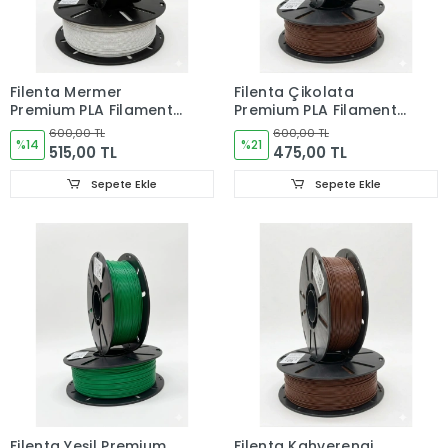
Filenta Mermer
Filenta Çikolata
Premium PLA Filament
Premium PLA Filament
1.75 mm – 1 kg
1.75 mm – 1 kg
600,00 TL
600,00 TL
%14
%21
515,00 TL
475,00 TL
Sepete Ekle
Sepete Ekle
Filenta Yeşil Premium
Filenta Kahverengi