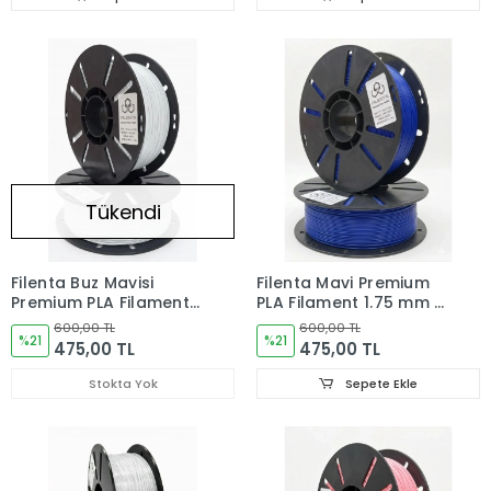
Tükendi
Filenta Buz Mavisi
Filenta Mavi Premium
Premium PLA Filament
PLA Filament 1.75 mm –
1.75 mm – 1 kg
1 kg
600,00 TL
600,00 TL
%21
%21
475,00 TL
475,00 TL
Stokta Yok
Sepete Ekle