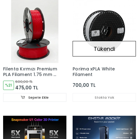
Tükendi
Filenta Kırmızı Premium
Porima xPLA White
PLA Filament 1.75 mm –
Filament
1 kg
600,00 TL
700,00 TL
%21
475,00 TL
Sepete Ekle
Stokta Yok