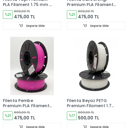
PLA Filament 1.75 mm –
Premium PLA Filament
1 kg
1.75 mm – 1 kg
600,00 TL
600,00 TL
%21
%21
475,00 TL
475,00 TL
Sepete Ekle
Sepete Ekle
Filenta Pembe
Filenta Beyaz PETG
Premium PLA Filament
Premium Filament 1.75
1.75 mm – 1 kg
mm – 1 kg
600,00 TL
600,00 TL
%21
%17
475,00 TL
500,00 TL
Sepete Ekle
Sepete Ekle