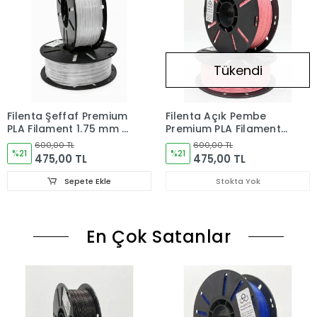
Tükendi
Filenta Şeffaf Premium
Filenta Açık Pembe
PLA Filament 1.75 mm –
Premium PLA Filament
1 kg
1.75 mm – 1 kg
600,00 TL
600,00 TL
%21
%21
475,00 TL
475,00 TL
Sepete Ekle
Stokta Yok
En Çok Satanlar