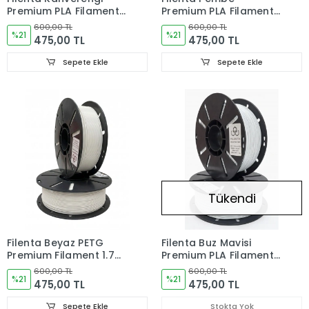
Premium PLA Filament
Premium PLA Filament
1.75 mm – 1 kg
1.75 mm – 1 kg
600,00 TL
600,00 TL
%21
%21
475,00 TL
475,00 TL
Sepete Ekle
Sepete Ekle
Tükendi
Filenta Beyaz PETG
Filenta Buz Mavisi
Premium Filament 1.75
Premium PLA Filament
mm – 1 kg
1.75 mm – 1 kg
600,00 TL
600,00 TL
%21
%21
475,00 TL
475,00 TL
Sepete Ekle
Stokta Yok