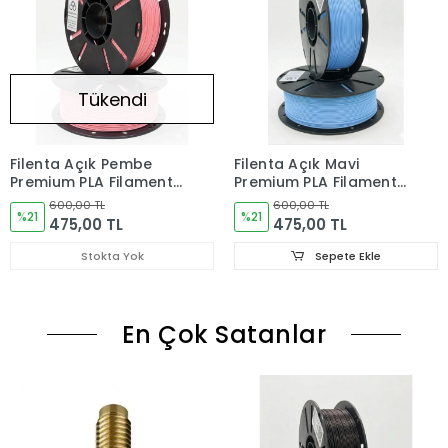
Tükendi
Filenta Açık Pembe
Filenta Açık Mavi
Premium PLA Filament
Premium PLA Filament
1.75 mm – 1 kg
1.75 mm – 1 kg
600,00 TL
600,00 TL
%21
%21
475,00 TL
475,00 TL
Stokta Yok
Sepete Ekle
En Çok Satanlar