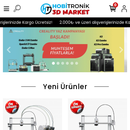
0
erinizde Kargo Ücretsiz!
2.000₺ ve üzeri alışverişlerinizde Kargo
Yeni Ürünler