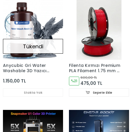
Tükendi
Anycubic Gri Water
Filenta Kırmızı Premium
Washable 3D Yazıcı
PLA Filament 1.75 mm –
Reçine
1 kg
600,00 TL
1.150,00 TL
%21
475,00 TL
Stokta Yok
Sepete Ekle