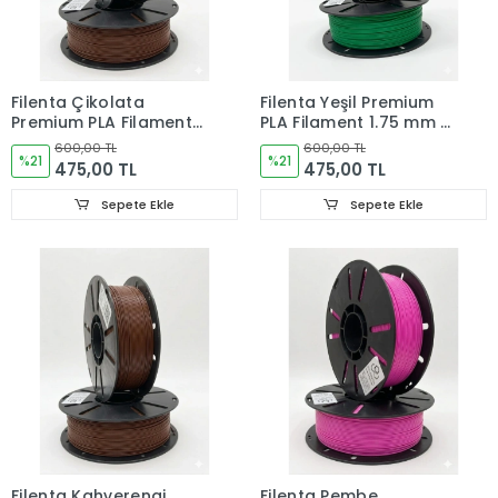
Filenta Çikolata
Filenta Yeşil Premium
Premium PLA Filament
PLA Filament 1.75 mm –
1.75 mm – 1 kg
1 kg
600,00 TL
600,00 TL
%21
%21
475,00 TL
475,00 TL
Sepete Ekle
Sepete Ekle
Filenta Kahverengi
Filenta Pembe