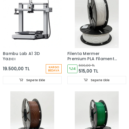
Bambu Lab A1 3D
Filenta Mermer
Yazıcı
Premium PLA Filament
1.75 mm – 1 kg
600,00 TL
KARGO
19.500,00 TL
%14
515,00 TL
BEDAVA
Sepete Ekle
Sepete Ekle