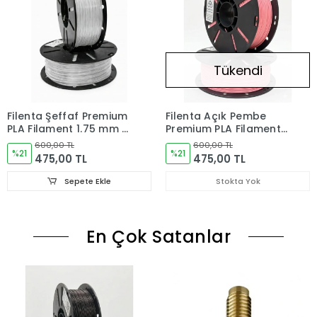
Tükendi
Filenta Şeffaf Premium
Filenta Açık Pembe
PLA Filament 1.75 mm –
Premium PLA Filament
1 kg
1.75 mm – 1 kg
600,00 TL
600,00 TL
%21
%21
475,00 TL
475,00 TL
Sepete Ekle
Stokta Yok
En Çok Satanlar