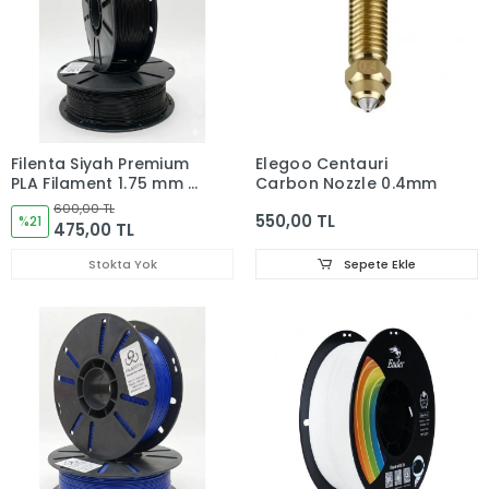
Filenta Siyah Premium
Elegoo Centauri
PLA Filament 1.75 mm –
Carbon Nozzle 0.4mm
1 kg
600,00 TL
550,00 TL
%21
475,00 TL
Stokta Yok
Sepete Ekle