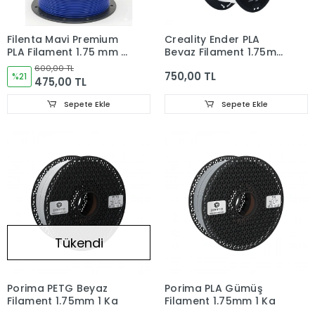
Filenta Mavi Premium
Creality Ender PLA
PLA Filament 1.75 mm –
Beyaz Filament 1.75mm
1 kg
1Kg
600,00 TL
750,00 TL
%21
475,00 TL
Sepete Ekle
Sepete Ekle
Tükendi
Porima PETG Beyaz
Porima PLA Gümüş
Filament 1.75mm 1 Kg
Filament 1.75mm 1 Kg