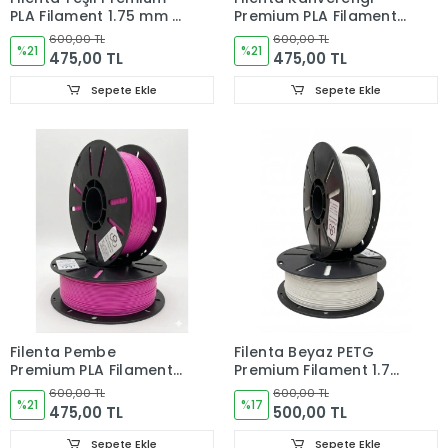
PLA Filament 1.75 mm –
Premium PLA Filament
1 kg
1.75 mm – 1 kg
600,00 TL
600,00 TL
%21
%21
475,00 TL
475,00 TL
Sepete Ekle
Sepete Ekle
Filenta Pembe
Filenta Beyaz PETG
Premium PLA Filament
Premium Filament 1.75
1.75 mm – 1 kg
mm – 1 kg
600,00 TL
600,00 TL
%21
%17
475,00 TL
500,00 TL
Sepete Ekle
Sepete Ekle