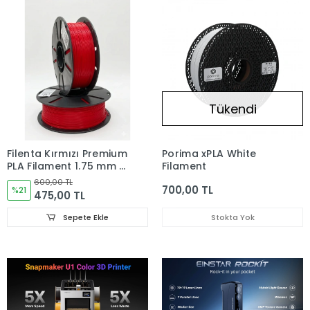
Tükendi
Filenta Kırmızı Premium
Porima xPLA White
PLA Filament 1.75 mm –
Filament
1 kg
600,00 TL
700,00 TL
%21
475,00 TL
Sepete Ekle
Stokta Yok