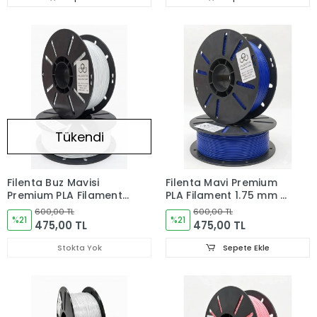
Tükendi
Filenta Buz Mavisi
Filenta Mavi Premium
Premium PLA Filament
PLA Filament 1.75 mm –
1.75 mm – 1 kg
1 kg
600,00 TL
600,00 TL
%21
%21
475,00 TL
475,00 TL
Stokta Yok
Sepete Ekle