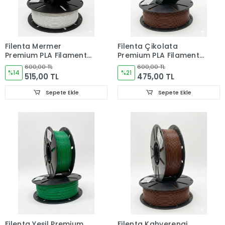
Filenta Mermer
Filenta Çikolata
Premium PLA Filament
Premium PLA Filament
1.75 mm – 1 kg
1.75 mm – 1 kg
600,00 TL
600,00 TL
%14
%21
515,00 TL
475,00 TL
Sepete Ekle
Sepete Ekle
Filenta Yeşil Premium
Filenta Kahverengi